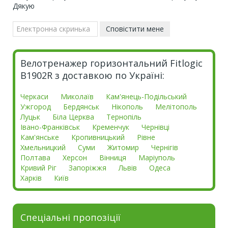
Дякую
Велотренажер горизонтальний Fitlogic
B1902R з доставкою по Україні:
Черкаси
Миколаїв
Кам'янець-Подільський
Ужгород
Бердянськ
Нікополь
Мелітополь
Луцьк
Біла Церква
Тернопіль
Івано-Франківськ
Кременчук
Чернівці
Кам'янське
Кропивницький
Рівне
Хмельницкий
Суми
Житомир
Чернігів
Полтава
Херсон
Вінниця
Маріуполь
Кривий Ріг
Запоріжжя
Львів
Одеса
Харків
Київ
Спеціальні пропозіції