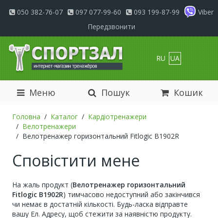
050 382-76-07
097 077-99-60
093 199-87-99
Viber
Передзвонити
RU
UA
Меню
Пошук
Кошик
Головна
Каталог
Кардіотренажери
Велотренажери
Велотренажер горизонтальний Fitlogic B1902R
Сповістити мене
На жаль продукт (
Велотренажер горизонтальний
Fitlogic B1902R
) тимчасово недоступний або закінчився
чи немає в достатній кількості. Будь-ласка відправте
вашу Ел. Адресу, щоб стежити за наявністю продукту.