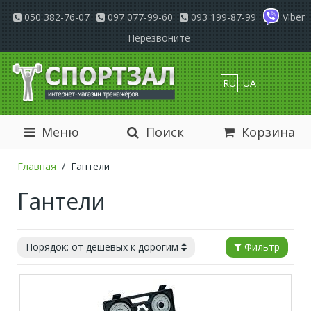
050 382-76-07
097 077-99-60
093 199-87-99
Viber
Перезвоните
RU
UA
Меню
Поиск
Корзина
Главная
Гантели
Гантели
Порядок: от дешевых к дорогим
Фильтр