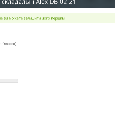
і складальні Alex DB-02-21
але ви можете залишити його першим!
ов'язкова)