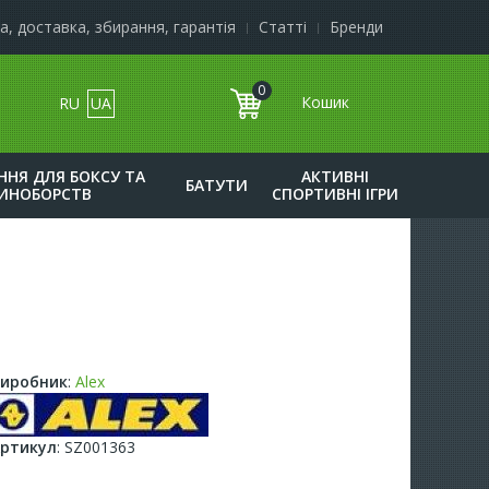
а, доставка, збирання, гарантія
Статті
Бренди
0
RU
UA
к
НЯ ДЛЯ БОКСУ ТА
АКТИВНІ
БАТУТИ
ИНОБОРСТВ
СПОРТИВНІ ІГРИ
иробник
:
Alex
ртикул
:
SZ001363