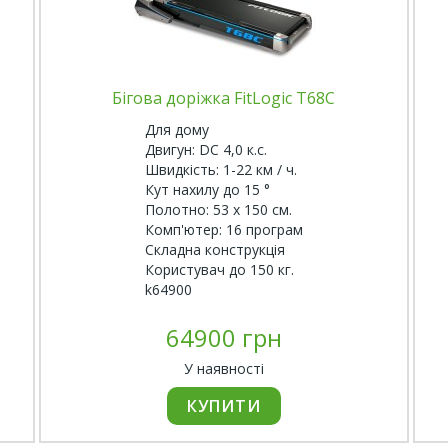
Бігова доріжка FitLogic T68C
Для дому
Двигун: DC 4,0 к.с.
Швидкість: 1-22 км / ч.
Кут нахилу до 15 °
Полотно: 53 х 150 см.
Комп'ютер: 16 програм
Складна конструкція
Користувач до 150 кг.
k64900
64900 грн
У наявності