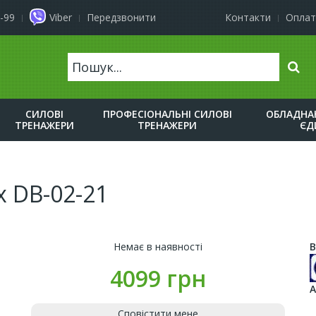
-99
Viber
Передзвонити
Контакти
Оплат
Пошу
СИЛОВІ
ПРОФЕСІОНАЛЬНІ СИЛОВІ
ОБЛАДНАН
ТРЕНАЖЕРИ
ТРЕНАЖЕРИ
ЄД
x DB-02-21
Немає в наявності
В
4099 грн
А
Сповістити мене