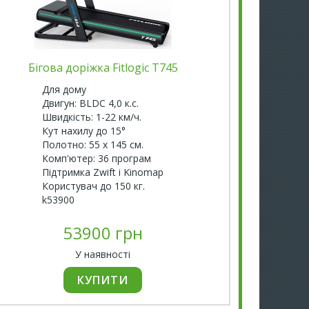
Бігова доріжка Fitlogic T745
Біг
Для дому
Б
Двигун: BLDC 4,0 к.с.
Д
Швидкість: 1-22 км/ч.
Ш
Кут нахилу до 15°
К
Полотно: 55 х 145 см.
П
Комп'ютер: 36 програм
К
Підтримка Zwift і Kinomap
В
Користувач до 150 кг.
К
k53900
k
53900 грн
У наявності