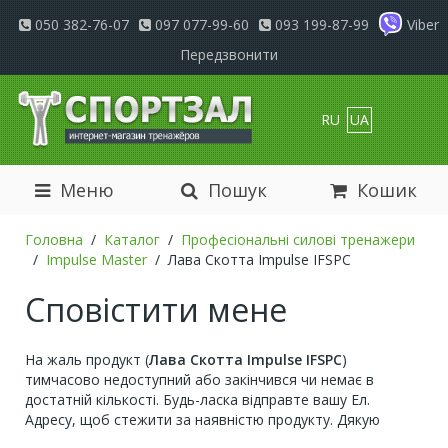
050 382-76-07
097 077-99-60
093 199-87-99
Viber
Передзвонити
RU
UA
Меню
Пошук
Кошик
Головна
Каталог
Професіональні силові тренажери
Impulse Master
Лава Скотта Impulse IFSPC
Сповістити мене
На жаль продукт (
Лава Скотта Impulse IFSPC
)
тимчасово недоступний або закінчився чи немає в
достатній кількості. Будь-ласка відправте вашу Ел.
Адресу, щоб стежити за наявністю продукту. Дякую