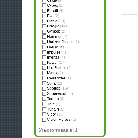
Circle
(9)
Cybex
(1)
Eurofit
(4)
Evo
(2)
Finnlo
(13)
Fitlogic
(14)
Gymost
(2)
Hammer
(4)
Horizon Fitness
(2)
HouseFit
(2)
Impulse
(4)
Intenza
(4)
Kettler
(17)
Life Fitness
(2)
Matrix
(8)
RealRyder
(1)
Spirit
(12)
Sportop
(15)
Superweigh
(2)
Torneo
(9)
True
(3)
Tunturi
(6)
Vigor
(18)
Vision Fitness
(1)
Усього товарів:
1