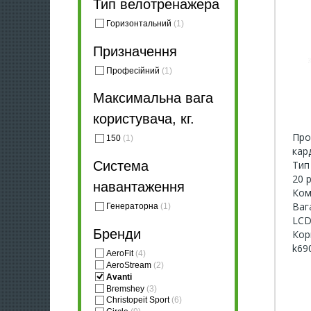
Тип велотренажера
Горизонтальний
(1)
Призначення
Професійний
(1)
Максимальна вага
користувача, кг.
Про
150
(1)
кар
Тип
Система
20 
навантаження
Ком
Вага
Генераторна
(1)
LCD
Бренди
Кор
k69
AeroFit
(4)
AeroStream
(2)
Avanti
Bremshey
(3)
Christopeit Sport
(6)