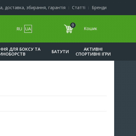
а, доставка, збирання, гарантія
Статті
Бренди
0
RU
UA
к
НЯ ДЛЯ БОКСУ ТА
АКТИВНІ
БАТУТИ
ИНОБОРСТВ
СПОРТИВНІ ІГРИ