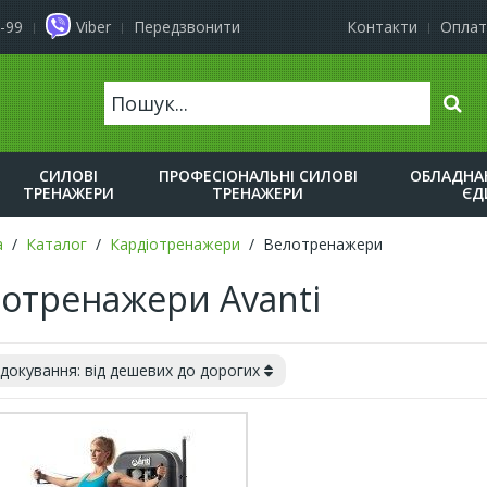
-99
Viber
Передзвонити
Контакти
Оплат
Пошу
СИЛОВІ
ПРОФЕСІОНАЛЬНІ СИЛОВІ
ОБЛАДНАН
ТРЕНАЖЕРИ
ТРЕНАЖЕРИ
ЄД
а
Каталог
Кардіотренажери
Велотренажери
отренажери Avanti
докування: від дешевих до дорогих