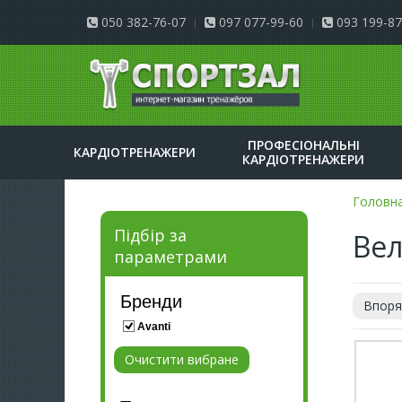
050 382-76-07
097 077-99-60
093 199-87
ПРОФЕСІОНАЛЬНІ
КАРДІОТРЕНАЖЕРИ
КАРДІОТРЕНАЖЕРИ
Головн
Підбір за
Вел
параметрами
Бренди
Впоря
Avanti
Очистити вибране