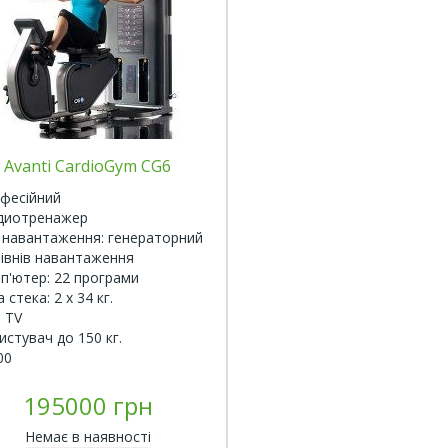
Avanti CardioGym CG6
фесійний
диотренажер
 навантаження: генераторний
рівнів навантаження
п'ютер: 22 програми
 стека: 2 х 34 кг.
 TV
истувач до 150 кг.
00
195000 грн
Немає в наявності