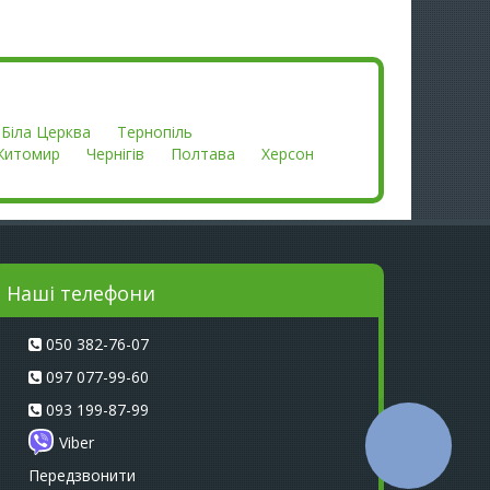
Біла Церква
Тернопіль
Житомир
Чернігів
Полтава
Херсон
Наші телефони
050 382-76-07
097 077-99-60
093 199-87-99
Viber
КНОПКА
СВЯЗИ
Передзвонити