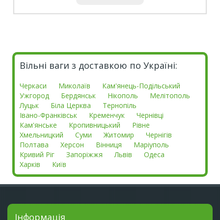
Вільні ваги з доставкою по Україні:
Черкаси
Миколаїв
Кам'янець-Подільський
Ужгород
Бердянськ
Нікополь
Мелітополь
Луцьк
Біла Церква
Тернопіль
Івано-Франківськ
Кременчук
Чернівці
Кам'янське
Кропивницький
Рівне
Хмельницкий
Суми
Житомир
Чернігів
Полтава
Херсон
Вінниця
Маріуполь
Кривий Ріг
Запоріжжя
Львів
Одеса
Харків
Київ
Інформація