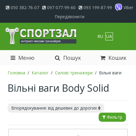
050 382-76-07
097 077-99-60
093 199-87-99
Viber
Передзвонити
RU
UA
Меню
Пошук
Кошик
Головна
Каталог
Силові тренажери
Вільні ваги
Вільні ваги Body Solid
Впорядокування: від дешевих до дорогих
Фильтр