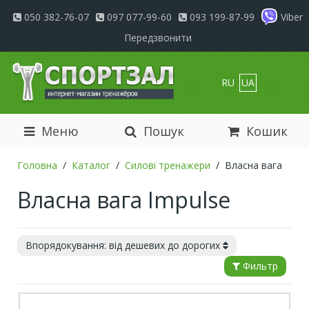
050 382-76-07
097 077-99-60
093 199-87-99
Viber
Передзвонити
RU
UA
Меню
Пошук
Кошик
Головна
Каталог
Силові тренажери
Власна вага
Власна вага Impulse
Впорядокування: від дешевих до дорогих
Фильтр