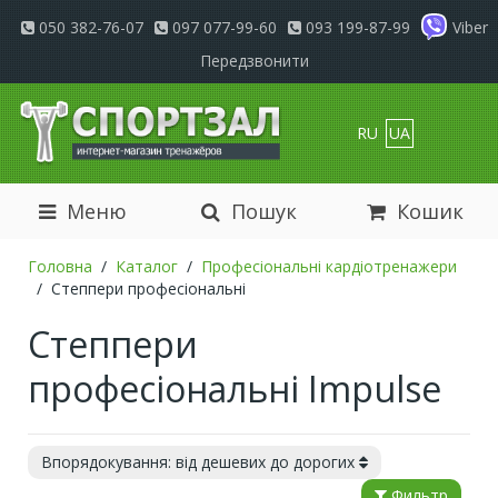
050 382-76-07
097 077-99-60
093 199-87-99
Viber
Передзвонити
RU
UA
Меню
Пошук
Кошик
Головна
Каталог
Професіональні кардіотренажери
Степпери професіональні
Степпери
професіональні Impulse
Впорядокування: від дешевих до дорогих
Фильтр