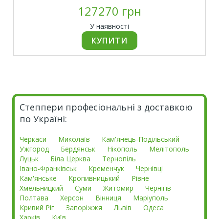
127270 грн
У наявності
Степпери професіональні з доставкою
по Україні:
Черкаси
Миколаїв
Кам'янець-Подільський
Ужгород
Бердянськ
Нікополь
Мелітополь
Луцьк
Біла Церква
Тернопіль
Івано-Франківськ
Кременчук
Чернівці
Кам'янське
Кропивницький
Рівне
Хмельницкий
Суми
Житомир
Чернігів
Полтава
Херсон
Вінниця
Маріуполь
Кривий Ріг
Запоріжжя
Львів
Одеса
Харків
Київ