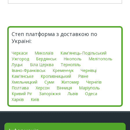
Степ платформа з доставкою по
Україні:
Черкаси
Миколаїв
Кам'янець-Подільський
Ужгород
Бердянськ
Нікополь
Мелітополь
Луцьк
Біла Церква
Тернопіль
Івано-Франківськ
Кременчук
Чернівці
Кам'янське
Кропивницький
Рівне
Хмельницкий
Суми
Житомир
Чернігів
Полтава
Херсон
Вінниця
Маріуполь
Кривий Ріг
Запоріжжя
Львів
Одеса
Харків
Київ