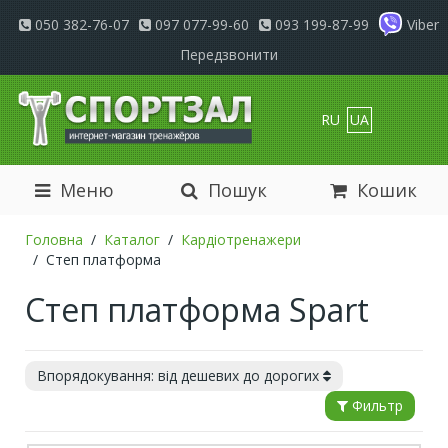
050 382-76-07
097 077-99-60
093 199-87-99
Viber
Передзвонити
RU
UA
Меню
Пошук
Кошик
Головна
Каталог
Кардіотренажери
Степ платформа
Степ платформа Spart
Впорядокування: від дешевих до дорогих
Фильтр