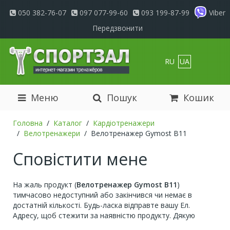
050 382-76-07
097 077-99-60
093 199-87-99
Viber
Передзвонити
RU
UA
Меню
Пошук
Кошик
Головна
Каталог
Кардіотренажери
Велотренажери
Велотренажер Gymost B11
Сповістити мене
На жаль продукт (
Велотренажер Gymost B11
)
тимчасово недоступний або закінчився чи немає в
достатній кількості. Будь-ласка відправте вашу Ел.
Адресу, щоб стежити за наявністю продукту. Дякую