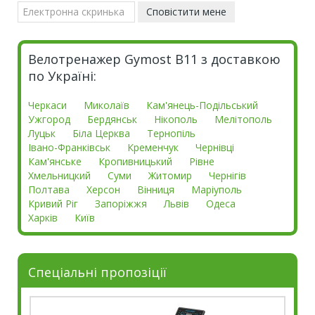
Велотренажер Gymost B11 з доставкою
по Україні:
Черкаси
Миколаїв
Кам'янець-Подільський
Ужгород
Бердянськ
Нікополь
Мелітополь
Луцьк
Біла Церква
Тернопіль
Івано-Франківськ
Кременчук
Чернівці
Кам'янське
Кропивницький
Рівне
Хмельницкий
Суми
Житомир
Чернігів
Полтава
Херсон
Вінниця
Маріуполь
Кривий Ріг
Запоріжжя
Львів
Одеса
Харків
Київ
Спеціальні пропозіції