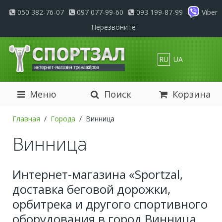
050 382-76-07
097 077-99-60
093 199-87-99
Viber
Перезвоните
RU
UA
Меню
Поиск
Корзина
Главная
Города
Винница
Винница
Интернет-магазина «Sportzal,
доставка беговой дорожки,
орбитрека и другого спортивного
оборудования в город Винница