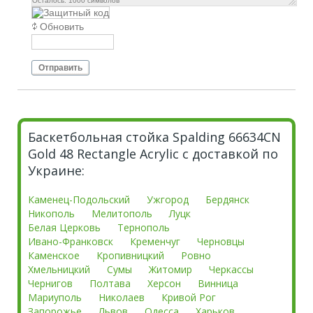
Осталось:
1000
символов
Обновить
Отправить
Баскетбольная стойка Spalding 66634CN
Gold 48 Rectangle Acrylic с доставкой по
Украине:
Каменец-Подольский
Ужгород
Бердянск
Никополь
Мелитополь
Луцк
Белая Церковь
Тернополь
Ивано-Франковск
Кременчуг
Черновцы
Каменское
Кропивницкий
Ровно
Хмельницкий
Сумы
Житомир
Черкассы
Чернигов
Полтава
Херсон
Винница
Мариуполь
Николаев
Кривой Рог
Запорожье
Львов
Одесса
Харьков