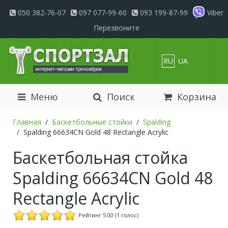
050 382-76-07
097 077-99-60
093 199-87-99
Viber
Перезвоните
RU
UA
Меню
Поиск
Корзина
Главная
Баскетбольные стойки
Spalding
Spalding 66634CN Gold 48 Rectangle Acrylic
Баскетбольная стойка
Spalding 66634CN Gold 48
Rectangle Acrylic
Рейтинг 5.00 (1 голос)