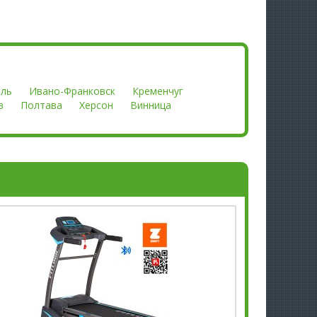
оль
Ивано-Франковск
Кременчуг
в
Полтава
Херсон
Винница