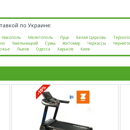
ставкой по Украине:
Никополь
Мелитополь
Луцк
Белая Церковь
Терноп
вно
Хмельницкий
Сумы
Житомир
Черкассы
Черниго
ожье
Львов
Одесса
Харьков
Киев