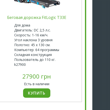
Беговая дорожка FitLogic T33E
Бігова
Для дома
Д
Двигатель: DC 2,5 л.с.
Д
Скорость: 1-16 км/ч.
С
Угол наклона 3 уровня
У
Полотно: 45 х 130 см.
П
Компьютер: 64 программы
К
Складная конструкция
2
Пользователь до 110 кг.
П
k27900
k
27900 грн
Есть в наличии