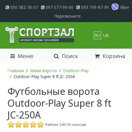
050 382-76-07
097 077-99-60
093 199-87-99
Viber
Перезвоните
RU
UA
Меню
Поиск
Корзина
Главная
Мини ворота
Outdoor-Play
Outdoor-Play Super 8 ft JC-250A
Футбольные ворота
Outdoor-Play Super 8 ft
JC-250A
Рейтинг 5.00 (19 голосов)