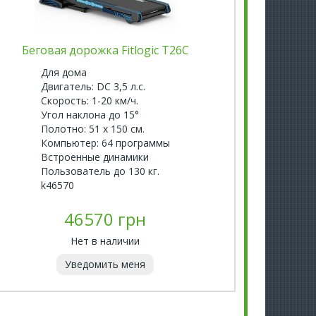
Беговая дорожка Fitlogic T26C
Беговая дор
Для дома
Двигатель: DC 3,5 л.с.
Б
Скорость: 1-20 км/ч.
д
Угол наклона до 15°
Д
Полотно: 51 х 150 см.
С
Компьютер: 64 программы
У
Встроенные динамики
П
Пользователь до 130 кг.
П
k46570
k
46570 грн
Нет в наличии
Уведомить меня