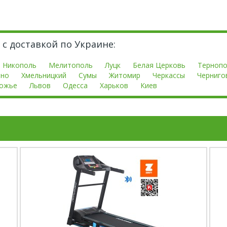
 с доставкой по Украине:
Никополь
Мелитополь
Луцк
Белая Церковь
Терноп
вно
Хмельницкий
Сумы
Житомир
Черкассы
Черниго
ожье
Львов
Одесса
Харьков
Киев