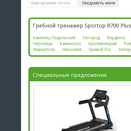
Гребной тренажер Sportop R700 Plus
Каменец-Подольский
Ужгород
Бердянск
Черновцы
Каменское
Кропивницкий
Ро
Мариуполь
Николаев
Кривой Рог
Запор
Специальные предложения