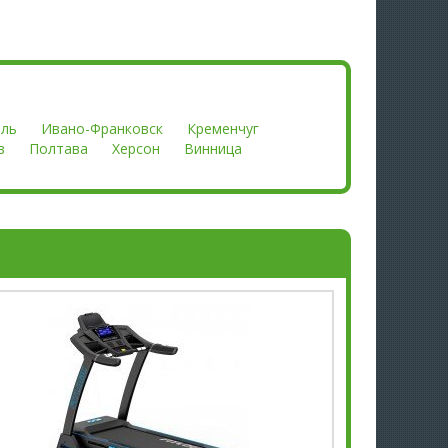
оль
Ивано-Франковск
Кременчуг
в
Полтава
Херсон
Винница