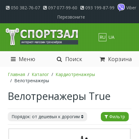
050 382-76-07
097 077-99-60
093 199-87-99
Viber
Перезвоните
RU
UA
Меню
Поиск
Корзина
Главная
Каталог
Кардиотренажеры
Велотренажеры
Велотренажеры True
Порядок: от дешевых к дорогим
Фильтр