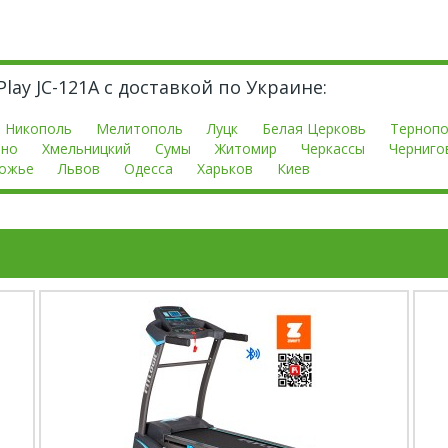
lay JC-121A с доставкой по Украине:
Никополь
Мелитополь
Луцк
Белая Церковь
Терноп
вно
Хмельницкий
Сумы
Житомир
Черкассы
Черниго
ожье
Львов
Одесса
Харьков
Киев