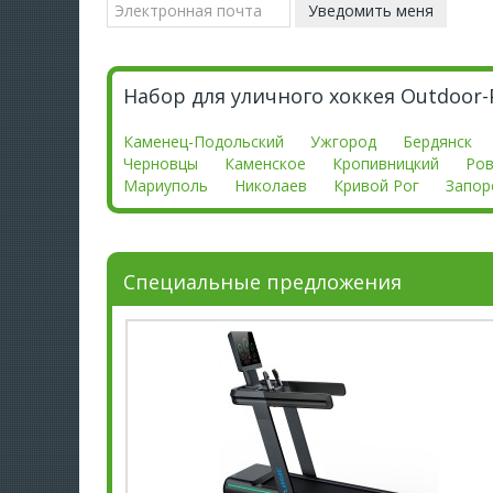
Набор для уличного хоккея Outdoor-P
Каменец-Подольский
Ужгород
Бердянск
Черновцы
Каменское
Кропивницкий
Ро
Мариуполь
Николаев
Кривой Рог
Запор
Специальные предложения