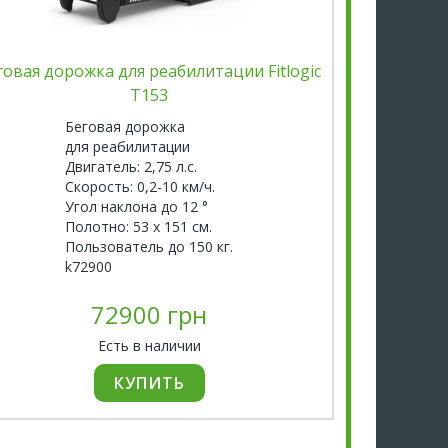
говая дорожка для реабилитации Fitlogic
Бегов
T153
Дл
Дв
Беговая дорожка
Ск
для реабилитации
Уг
Двигатель: 2,75 л.с.
По
Скорость: 0,2-10 км/ч.
Ко
Угол наклона до 12 °
Вс
Полотно: 53 х 151 см.
По
Пользователь до 150 кг.
k4
k72900
72900 грн
Есть в наличии