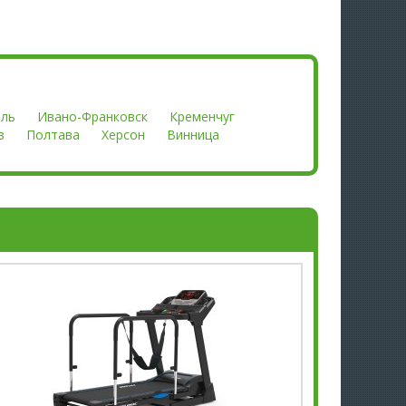
оль
Ивано-Франковск
Кременчуг
в
Полтава
Херсон
Винница